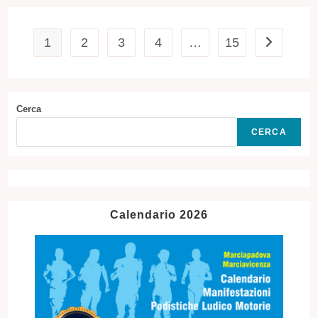
1
2
3
4
…
15
Vai alla pa
Cerca
CERCA
Calendario 2026