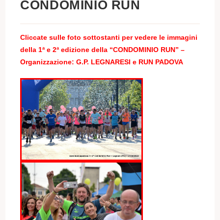
CONDOMINIO RUN
Cliccate sulle foto sottostanti per vedere le immagini
della
1
ª e 2
ª
edizione della “CONDOMINIO RUN” –
Organizzazione: G.P. LEGNARESI e RUN PADOVA