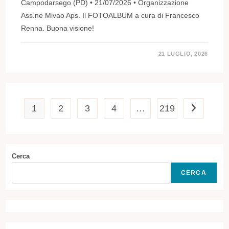
Campodarsego (PD) • 21/07/2026 • Organizzazione
Ass.ne Mivao Aps. Il FOTOALBUM a cura di Francesco
Renna. Buona visione!
21 LUGLIO, 2026
1
2
3
4
…
219
Vai alla pa
Cerca
CERCA