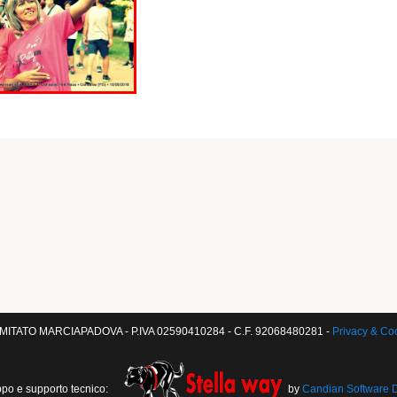
ITATO MARCIAPADOVA - P.IVA 02590410284 - C.F. 92068480281 -
Privacy & Co
ppo e supporto tecnico:
by
Candian Software 