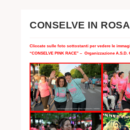
CONSELVE IN ROS
Cliccate sulle foto sottostanti per vedere le immag
“CONSELVE PINK RACE”
– Organizzazione A.S.