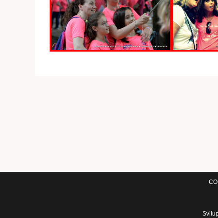
COM
Svilu