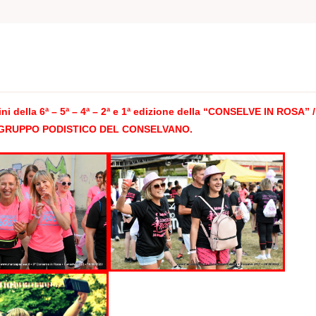
A
ini della
6ª –
5ª – 4ª
–
2ª e
1ª
edizione della “CONSELVE IN ROSA” /
D. GRUPPO PODISTICO DEL CONSELVANO.