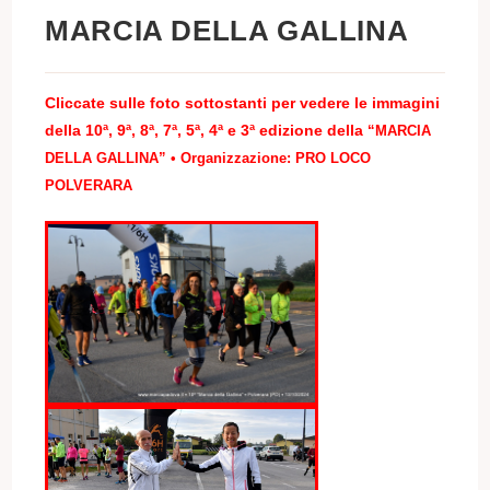
MARCIA DELLA GALLINA
Cliccate sulle foto sottostanti per vedere le immagini
della
10ª,
9ª,
8ª,
7ª,
5ª,
4ª e
3ª
edizione de
lla
“MARCIA
DELLA GALLINA” • Organizzazione: PRO LOCO
POLVERARA