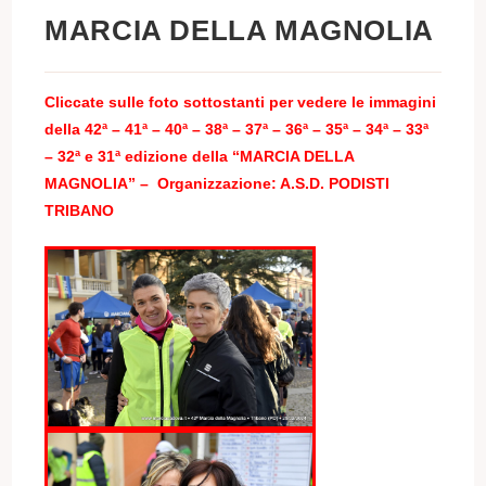
MARCIA DELLA MAGNOLIA
Cliccate sulle foto sottostanti per vedere le immagini
della
42
ª –
41
ª –
40
ª –
38
ª –
37
ª –
36
ª –
35ª – 34ª – 33ª
– 32ª e 31ª edizione della “MARCIA DELLA
MAGNOLIA” – Organizzazione: A.S.D. PODISTI
TRIBANO