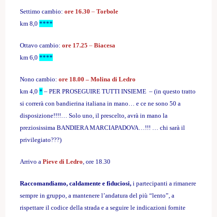
Settimo cambio:
ore 16.30
–
Torbole
km 8,0
****
Ottavo cambio:
ore 17.25
–
Biacesa
km 6,0
****
Nono cambio:
ore 18.00 – Molina di Ledro
km 4,0
*
– PER PROSEGUIRE TUTTI INSIEME – (in questo tratto
si correrà con bandierina italiana in mano… e ce ne sono 50 a
disposizione!!!!… Solo uno, il prescelto, avrà in mano la
preziosissima BANDIERA MARCIAPADOVA…!!! … chi sarà il
privilegiato???)
Arrivo a
Pieve di Ledro
, ore 18.30
Raccomandiamo, caldamente e fiduciosi,
i partecipanti a rimanere
sempre in gruppo, a mantenere l’andatura del più “lento”, a
rispettare il codice della strada e a seguire le indicazioni fornite