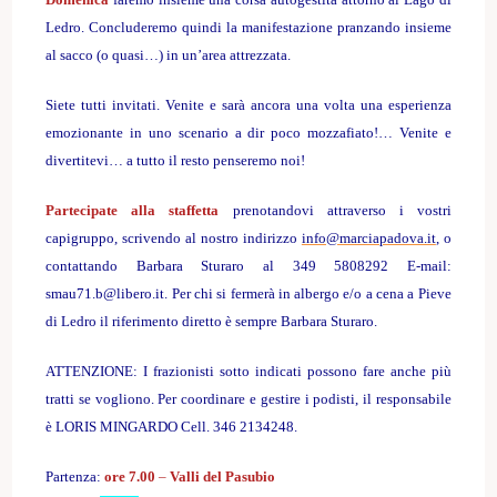
Ledro. Concluderemo quindi la manifestazione pranzando insieme
al sacco (o quasi…) in un’area attrezzata.
Siete tutti invitati. Venite e sarà ancora una volta una esperienza
emozionante in uno scenario a dir poco mozzafiato!… Venite e
divertitevi… a tutto il resto penseremo noi!
Partecipate alla staffetta
prenotandovi attraverso i vostri
capigruppo, scrivendo al nostro indirizzo
info@marciapadova.it
, o
contattando Barbara Sturaro al 349 5808292 E-mail:
smau71.b@libero.it. Per chi si fermerà in albergo e/o a cena a Pieve
di Ledro il riferimento diretto è sempre Barbara Sturaro.
ATTENZIONE: I frazionisti sotto indicati possono fare anche più
tratti se vogliono. Per coordinare e gestire i podisti, il responsabile
è LORIS MINGARDO Cell. 346 2134248.
Partenza:
ore 7.00
–
Valli del Pasubio