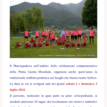
Il Marciapadova
nell’ambito delle celebrazioni commemorative
della Prima Guerra Mondiale, organizza anche quest’anno la
tradizionale staffetta podistica nei luoghi che furono teatro bellico.
La data in cui si svolgerà sarà nei giorni
sabato
2 e domenica 3
luglio 2016
.
Il percorso, realizzato in gran parte su piste ciclo/pedonali, si
snoderà attraverso 10 tappe che toccheranno siti storici e simbolici