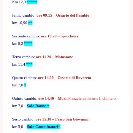
Km 12,0
*
****
Primo cambio:
ore 09.15 –
Ossario del Pasubio
km 10,90
**
Secondo cambio:
ore 10.20 –
Specchieri
km 8,2
****
Terzo cambio:
ore 11.20
–
M
atassone
km 11,4
***
Quarto cambio:
ore 14.00
–
Ossario di Rovereto
km 7,0
*
Quinto cambio:
ore 14.40 –
Mori,
Piazzale antistante
il cimitero
km 7,0
–
Solo Donne
*
Sesto cambio:
ore 15.30
–
Passo San Giovanni
km 5,0 –
Solo Camminatori
*