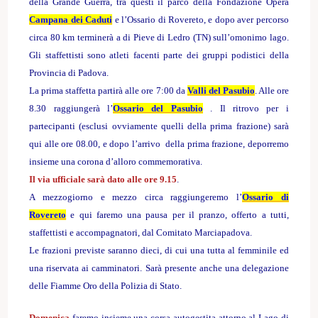
della Grande Guerra, tra questi il parco della Fondazione Opera
Campana dei Caduti
e l’Ossario di Rovereto, e dopo aver percorso
circa 80 km terminerà a di Pieve di Ledro (TN) sull’omonimo lago.
Gli staffettisti sono atleti facenti parte dei gruppi podistici della
Provincia di Padova.
La prima staffetta partirà alle ore 7:00 da
Valli del Pasubio
. Alle ore
8.30 raggiungerà l’
Ossario del Pasubio
.
Il ritrovo per i
partecipanti (esclusi ovviamente quelli della prima frazione) sarà
qui
alle ore 08.00, e dopo l’arrivo della prima frazione,
deporremo
insieme una corona d’alloro commemorativa.
Il via ufficiale sarà dato alle ore 9.15
.
A mezzogiorno e mezzo circa raggiungeremo l’
Ossario di
Rovereto
e qui faremo una pausa per il pranzo, offerto a tutti,
staffettisti e accompagnatori, dal Comitato Marciapadova.
Le frazioni previste saranno dieci, di cui una tutta al femminile ed
una riservata ai camminatori. Sarà presente anche una delegazione
delle Fiamme Oro della Polizia di Stato.
Domenica
faremo
insieme
una corsa autogestita attorno al Lago di