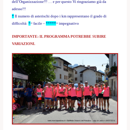
dell’Organizzazione!!! … e per questo Vi ringraziamo già da
adesso!!!
*
Il numero di asterischi dopo i km rappresentano il grado di
difficoltà:
*
= facile –
*****
= impegnativo
IMPORTANTE: IL PROGRAMMA POTREBBE SUBIRE
VARIAZIONI.