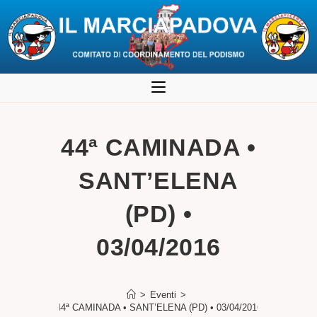
Salta
al
contenuto
44ª CAMINADA •
SANT’ELENA
(PD) •
03/04/2016
>
Eventi
>
44ª CAMINADA • SANT’ELENA (PD) • 03/04/2016