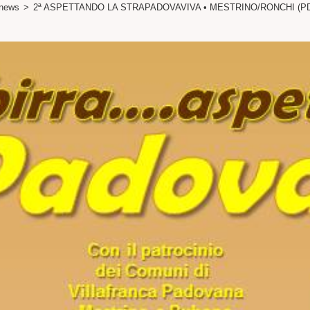
news
>
2ª ASPETTANDO LA STRAPADOVAVIVA • MESTRINO/RONCHI (PD) 