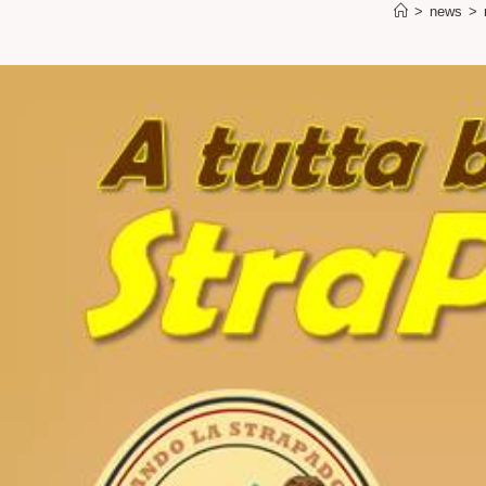
>
news
>