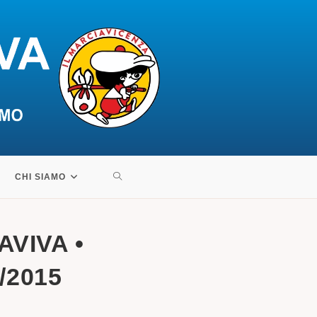
ATTIVA/DISATTIVA
CHI SIAMO
LA
VIVA •
RICERCA
/2015
SUL