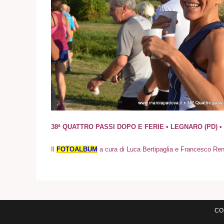
38ª QUATTRO PASSI DOPO E FERIE • LEGNARO (PD) • 2
I
l
FOTOALBUM
a cura di Luca Bertipaglia e Francesco Re
COM