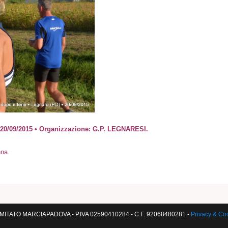
0/09/2015 • Organizzazione: G.P. LEGNARESI.
nna.
ITATO MARCIAPADOVA - P.IVA 02590410284 - C.F. 92068480281 -
Privacy & Co