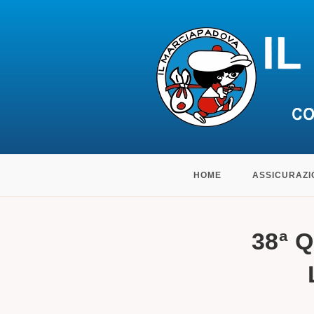
Salta
HOME
ASSICURAZI
al
contenuto
38ª 