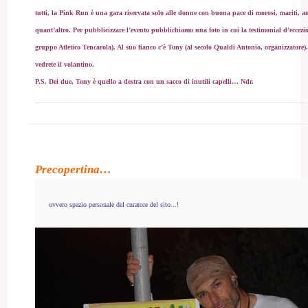
tutti, la Pink Run è una gara riservata solo alle donne con buona pace di morosi, mariti, 
quant’altro. Per pubblicizzare l’evento pubblichiamo una foto in cui la testimonial d’eccezi
gruppo
Atletico Tencarola
). Al suo fianco c’è Tony (al secolo Qualdi Antonio, organizzatore)
vedrete il volantino.
P.S. Dei due, Tony è quello a destra con un sacco di
inutili
capelli… Ndr.
Precopertina…
ovvero spazio personale del curatore del sito...!