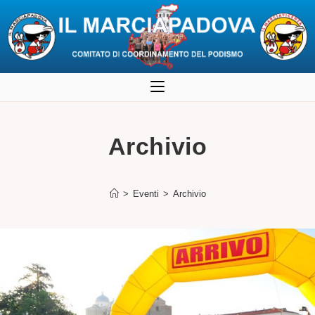
Salta
al
contenuto
Archivio
>
Eventi
>
Archivio