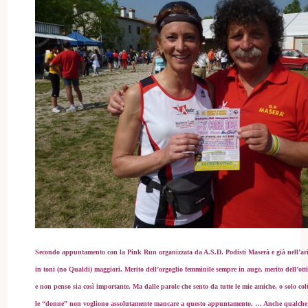
Secondo appuntamento con la
Pink Run organizzata da A.S.D. Podisti Maserà
e già nell’ar
in toni (no Qualdi) maggiori. Merito dell’orgoglio femminile sempre in auge, merito dell’ot
e non penso sia così importante. Ma dalle parole che sento da tutte le mie amiche, o solo co
le “donne” non vogliono assolutamente mancare a questo appuntamento. … Anche qualch