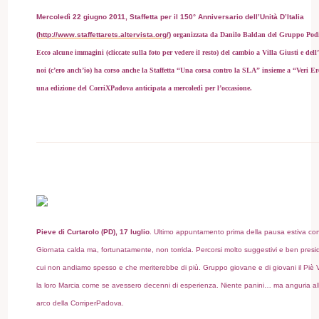
Mercoledì 22 giugno 2011
, Staffetta per il
150° Anniversario dell’Unità D’Italia
(
http://www.staffettarets.altervista.org/
)
organizzata da Danilo Baldan del Gruppo Podis
Ecco alcune immagini (cliccate sulla foto per vedere il resto) del cambio a Villa Giusti e dell
noi (c’ero anch’io) ha corso anche la Staffetta “Una corsa contro la SLA” insieme a “Veri Ero
una edizione del CorriXPadova anticipata a mercoledì per l’occasione.
Pieve di Curtarolo (PD), 17 luglio
. Ultimo appuntamento prima della pausa estiva con
Giornata calda ma, fortunatamente, non torrida. Percorsi molto suggestivi e ben presidi
cui non andiamo spesso e che meriterebbe di più. Gruppo giovane e di giovani il Piè
la loro Marcia come se avessero decenni di esperienza. Niente panini… ma anguria al
arco della CorriperPadova.