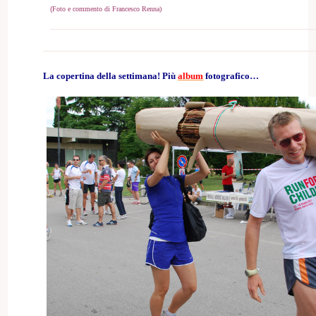
(
Foto e commento di Francesco Renna)
La copertina della settimana! Più
album
fotografico…