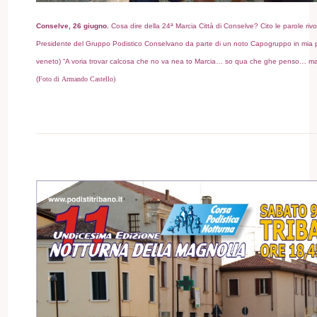
Conselve, 26 giugno.
Cosa dire della 24ª Marcia Città di Conselve? Cito le parole riv
Presidente del Gruppo Podistico Conselvano da parte di un noto Capogruppo in mia pr
veneto) “A voria trovar calcosa che no va nea to Marcia… so qua che ghe penso… ma
(
Foto di Armando Castello)