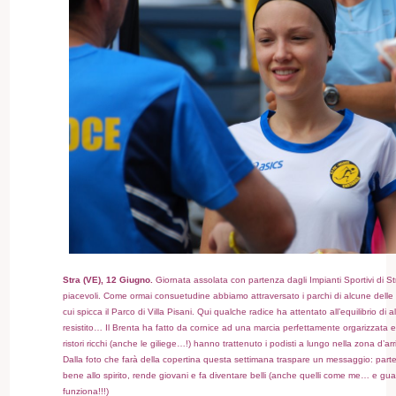
Stra (VE), 12 Giugno.
Giornata assolata con partenza dagli Impianti Sportivi di Str
piacevoli. Come ormai consuetudine abbiamo attraversato i parchi di alcune delle p
cui spicca il Parco di Villa Pisani. Qui qualche radice ha attentato all’equilibrio di
resistito… Il Brenta ha fatto da cornice ad una marcia perfettamente orgarizzata 
ristori ricchi (anche le giliege…!) hanno trattenuto i podisti a lungo nella zona d’arr
Dalla foto che farà della copertina questa settimana traspare un messaggio: parte
bene allo spirito, rende giovani e fa diventare belli (anche quelli come me… e gu
funziona!!!)