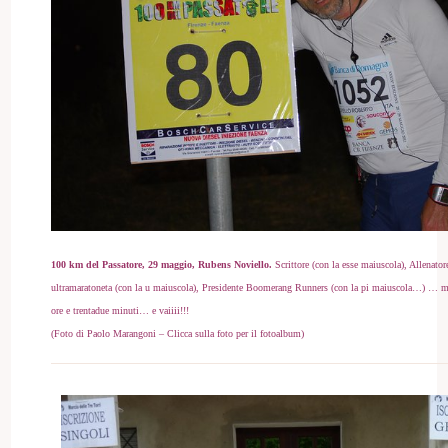
100 km del Passatore, 29 maggio,
Rubens Noviello
.
Scrittore (con la esse maiuscola), Allenator
ultramaratoneta (con la u maiuscola), Presidente Boomerang Runners (con la pi maiuscola…) … m
ore e trentadue minuti… e vaiiii!!!
(
Foto di Paolo Marangoni – Clicca sulla foto per il fotoalbum)