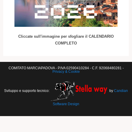
Cliccate sull'immagine per sfogliare il CALENDARIO
COMPLETO
COMITATO MARCIAPADOVA - P.IVA 02590410284 - C.F. 92068480281 -
Privacy & Cookie
Sviluppo e supporto tecnico:
by
Candian
Software Design