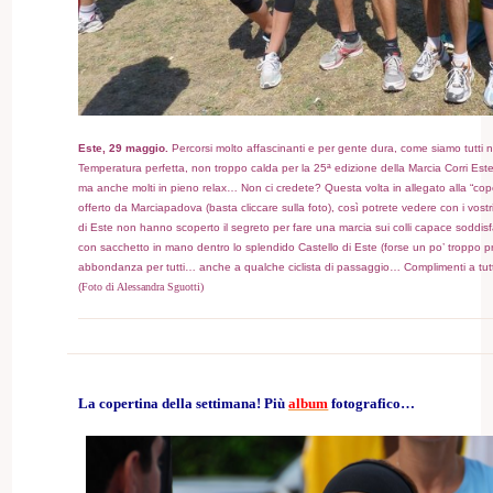
Este, 29 maggio.
Percorsi molto affascinanti e per gente dura, come siamo tutti n
Temperatura perfetta, non troppo calda per la 25ª edizione della Marcia Corri Este. 
ma anche molti in pieno relax… Non ci credete? Questa volta in allegato alla “cope
offerto da Marciapadova (basta cliccare sulla foto), così potrete vedere con i vostr
di Este non hanno scoperto il segreto per fare una marcia sui colli capace soddisfar
con sacchetto in mano dentro lo splendido Castello di Este (forse un po’ troppo pr
abbondanza per tutti… anche a qualche ciclista di passaggio… Complimenti a tutt
(
Foto di Alessandra Sguotti)
La copertina della settimana! Più
album
fotografico…