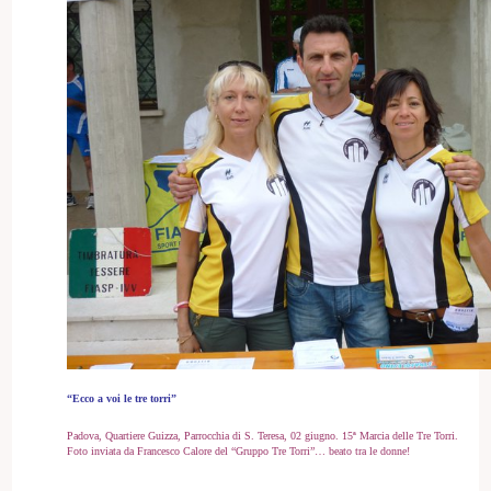
“Ecco a voi le tre torri”
Padova, Quartiere Guizza, Parrocchia di S. Teresa, 02 giugno. 15ª Marcia delle Tre Torri.
Foto inviata da Francesco Calore del “Gruppo Tre Torri”… beato tra le donne!