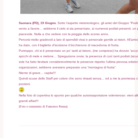
Saonara (PD), 19 Giugno.
Sotto l’aspetto metereologico, gli amici del Gruppo “Podi
vento a favore… sebbene il cielo si sia presentato, ai numerosi podisti presenti, un 
piacevole. Nulla a che vedere con la pioggia dello scorso anno.
Percorsi molto gradevoli a lato di spendidi vivai e personale gentile ai ristori. All’arr
ha dato, con il biglietto d’iscrizione il bicchierone di macedonia di frutta.
Purtroppo, chi si è presentato un po’ tardi al ristoro, (me compreso) ha dovuto “accon
spicchi di mele e melone… Spiegazione ovvia: la presenza di così tanti podisti (sicu
sole ha fatto lievitare considerevolmente le presenze rispetto l’ultima piovosa edizion
organizzatori, sebbene avessero preparato una “montagna di frutta”.
Niente di grave… capita!!!
Quindi scuse dello Staff per coloro che sono rimasti senza… ed a me la promessa c
porzioni.
Nella foto di copertina lo spunto per qualche autotrasportatore volenteroso: vieni al
grandi affari!!!
(
Foto e commento di Francesco Renna)