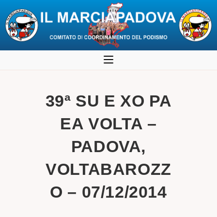
Salta
al
contenuto
39ª SU E XO PA
EA VOLTA –
PADOVA,
VOLTABAROZZ
O – 07/12/2014