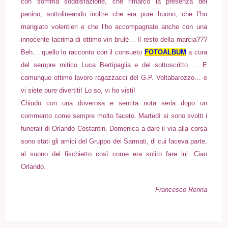
con somma soddisfazione, che rimarco la presenza del
panino, sottolineando inoltre che era pure buono, che l’ho
mangiato volentieri e che l’ho accompagnato anche con una
innocente lacrima di ottimo vin brulè… Il resto della marcia???
Beh… quello lo racconto con il consueto
FOTOALBUM
a cura
del sempre mitico Luca Bertipaglia e del sottoscritto … E
comunque ottimo lavoro ragazzacci del G.P. Voltabarozzo… e
vi siete pure divertiti! Lo so, vi ho visti!
Chiudo con una doverosa e sentita nota seria dopo un
commento come sempre molto faceto. Martedì si sono svolti i
funerali di Orlando Costantin. Domenica a dare il via alla corsa
sono stati gli amici del Gruppo dei Sarmati
, di cui faceva parte,
al suono del fischietto così come era solito fare lui. Ciao
Orlando.
Francesco Renna