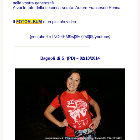
nella vostra generosità.
A voi le foto della seconda serata. Autore Francesco Renna.
Il
FOTOALBUM
e un piccolo video…
{youtube}TcTNO9fPM9w|350|250|0{/youtube}
Bagnoli di S. (PD) – 02/10/2014