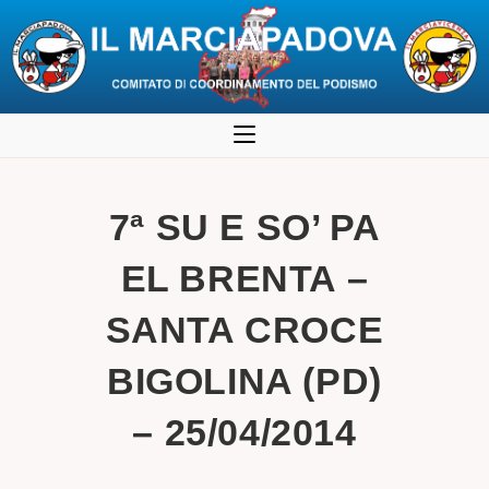
Salta
al
contenuto
7ª SU E SO’ PA
EL BRENTA –
SANTA CROCE
BIGOLINA (PD)
– 25/04/2014