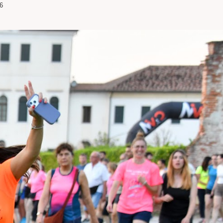
6
SITO
WEB