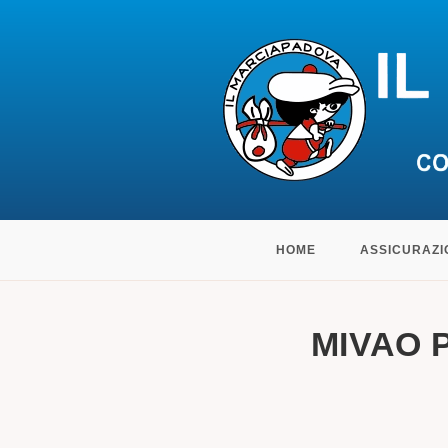
Salta
HOME
ASSICURAZI
al
contenuto
MIVAO P