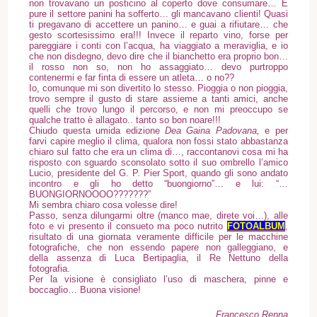
non trovavano un posticino al coperto dove consumare… E
pure il settore panini ha sofferto… gli mancavano clienti! Quasi
ti pregavano di accettere un panino… e guai a rifiutare… che
gesto scortesissimo era!!! Invece il reparto vino, forse per
pareggiare i conti con l’acqua, ha viaggiato a meraviglia, e io
che non disdegno, devo dire che il bianchetto era proprio bon…
il rosso non so, non ho assaggiato… devo purtroppo
contenermi e far finta di essere un atleta… o no??
Io, comunque mi son divertito lo stesso. Pioggia o non pioggia,
trovo sempre il gusto di stare assieme a tanti amici, anche
quelli che trovo lungo il percorso, e non mi preoccupo se
qualche tratto è allagato.. tanto so bon noare!!!
Chiudo questa umida edizione
Dea Gaina Padovana,
e per
farvi capire meglio il clima, qualora non fossi stato abbastanza
chiaro sul fatto che era un clima di…, raccontanovi cosa mi ha
risposto con sguardo sconsolato sotto il suo ombrello l’amico
Lucio, presidente del G. P. Pier Sport, quando gli sono andato
incontro e gli ho detto “buongiorno”… e lui: “…
BUONGIORNOOOO???????”
Mi sembra chiaro cosa volesse dire!
Passo, senza dilungarmi oltre (manco mae, direte voi…), alle
foto e vi presento il consueto ma poco nutrito
FOTOALBUM
,
risultato di una giornata veramente difficile per le macchine
fotografiche, che non essendo papere non galleggiano, e
della assenza di Luca Bertipaglia, il Re Nettuno della
fotografia.
Per la visione è consigliato l’uso di maschera, pinne e
boccaglio… Buona visione!
Francesco Renna