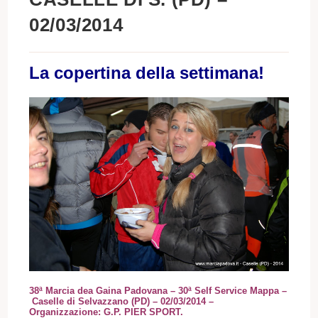
02/03/2014
La copertina della settimana!
38ª Marcia dea Gaina Padovana – 30ª Self Service Mappa –
Caselle di Selvazzano (PD)
– 02/03/2014
–
Organizzazione: G.P. PIER SPORT.