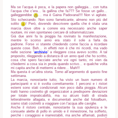
Ma se l’acqua è poca, e la papera non galleggia… con tutta
l’acqua che c’era… la gallina che fa??? Se fosse un gallo…
galleggerebbe
… ma è Gaina Padovana!!!! Non vi agitate.
Sto scherzando. Non sono farneticante, almeno non più del
solito
! Però, dovendo descrivere quella che è stata una
marcia dove oltre a correre era necessario anche saper
nuotare, mi vien spontaneo cercare di sdrammatizzare.
Già due anni fa la pioggia ha rovinato la manifestazione,
mentre lo scorso anno era stato il sole a farla da
padrone. Forse vi starete chiedendo come faccia a ricordare
queste cose. Beh… in effetti non è che mi ricordi, ma vado
nelle sezione “
archivio
” a rileggere cosa avevo scritto. A tal
proposito, rileggendo a distanza di un anno quel che ho scritto,
cosa che spero facciate anche voi ogni tanto, mi vien da
chiedermi a cosa sia in preda quando scrivo… e qualche volta
mi capita anche di mettermi a ridere… Mah!!!
Ma questa è un’altra storia. Torno all’argomento di questo fine
settimana.
La marcia, nonostante tutto, ha visto un buon numero di
partecipanti e si è svolta correttamente. I percorsi e i ristori
esterni sono stati condizionati non poco dalla pioggia. Alcuni
tratti hanno costretto gli organizzatori a predisporre deviazioni
per totale impraticabiltà, ma su alcuni tratti di strada
letteralmente allagata, e documentati anche dal fotoalbum,
siamo stati costretti a viaggiare con l’acqua alle caviglie.
Anche il ristoro centrale, nonostante la sua opulenza e le
consuete alette di pollo in umido e il minestrone, ha sofferto,
perchè i coraggiosi e inarrestabili, ma anche affamati, podisti