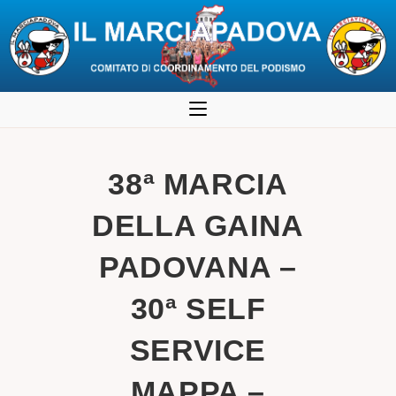
Salta
al
contenuto
38ª MARCIA
DELLA GAINA
PADOVANA –
30ª SELF
SERVICE
MAPPA –