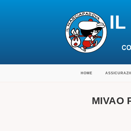
Salta
HOME
ASSICURAZI
al
contenuto
MIVAO P