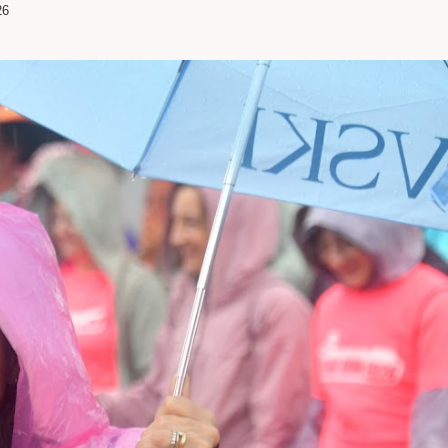
26
SITO
WEB