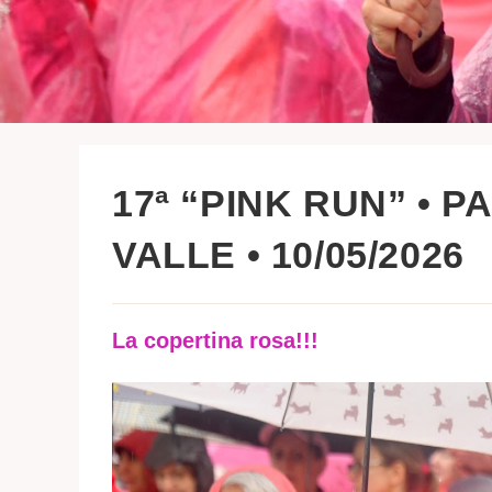
17ª “PINK RUN” • 
VALLE • 10/05/2026
La copertina rosa!!!