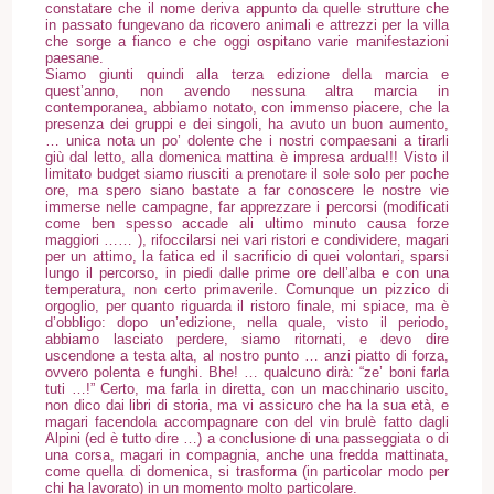
constatare che il nome deriva appunto da quelle strutture che
in passato fungevano da ricovero animali e attrezzi per la villa
che sorge a fianco e che oggi ospitano varie manifestazioni
paesane.
Siamo giunti quindi alla terza edizione della marcia e
quest’anno, non avendo nessuna altra marcia in
contemporanea, abbiamo notato, con immenso piacere, che la
presenza dei gruppi e dei singoli, ha avuto un buon aumento,
… unica nota un po’ dolente che i nostri compaesani a tirarli
giù dal letto, alla domenica mattina è impresa ardua!!! Visto il
limitato budget siamo riusciti a prenotare il sole solo per poche
ore, ma spero siano bastate a far conoscere le nostre vie
immerse nelle campagne, far apprezzare i percorsi (modificati
come ben spesso accade ali ultimo minuto causa forze
maggiori …… ), rifoccilarsi nei vari ristori e condividere, magari
per un attimo, la fatica ed il sacrificio di quei volontari, sparsi
lungo il percorso, in piedi dalle prime ore dell’alba e con una
temperatura, non certo primaverile. Comunque un pizzico di
orgoglio, per quanto riguarda il ristoro finale, mi spiace, ma è
d’obbligo: dopo un’edizione, nella quale, visto il periodo,
abbiamo lasciato perdere, siamo ritornati, e devo dire
uscendone a testa alta, al nostro punto … anzi piatto di forza,
ovvero polenta e funghi. Bhe! … qualcuno dirà: “ze’ boni farla
tuti …!” Certo, ma farla in diretta, con un macchinario uscito,
non dico dai libri di storia, ma vi assicuro che ha la sua età, e
magari facendola accompagnare con del vin brulè fatto dagli
Alpini (ed è tutto dire …) a conclusione di una passeggiata o di
una corsa, magari in compagnia, anche una fredda mattinata,
come quella di domenica, si trasforma (in particolar modo per
chi ha lavorato) in un momento molto particolare.