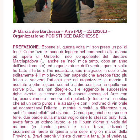
3ª Marcia dee Barchesse – Arre (PD)
– 15/12/2013
–
Organizzazione: PODISTI DEE BARCHESSE
PREFAZIONE
. Ebbene si, questa volta mi son preso un po’ di
ferie. Come avrete modo di leggere nel commento alla marcia
ad opera di Umberto, neo componente del direttivo
Marciapadova (… anche se “neo” mica tanto, dopo un anno
dall’insediamento) ed organizzatore dell’evento, questa volta
ho fatto il furbo e l’ho incastrato, suo malgrado, in quello che
solitamente è il mio lavoro, ben sapendo che avrebbe fatto più
fatica a scrivere l’articolo che ad organizzare la marcia. Il
risultato è ottimo (sono costretto a dire così, se no quello non
scrive più… ma non diteglielo…) e leggendo le successive
righe avrete la sensazione di essere ancora ad Arre con
lui, piacevolmente immersi nella polenta (o forse era la nebbia
che ad un certo punto si è alzata?) e con il profumo di vin brulè
ad accarezzarvi l’olfatto… mentre in realtà
, a differenza sua,
siete “impiastrellati” sul divano… Comunque, anche se sono in
ferie, due parole sulla marcia voglio dirle lo stesso: bravi tutti,
avete fatto un ottimo lavoro, e se il buon giorno si vede dal
mattino (in fondo questa è solo terza edizione..)
sicuramente farete di questa una delle migliori marce della
Provincia. Bravi perchè vi siete divertiti a farla, (e si vedeva),