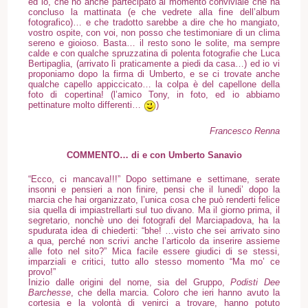
ed io, che ho anche partecipato al momento conviviale che ha
concluso la mattinata (e che vedrete alla fine dell’album
fotografico)… e che tradotto sarebbe a dire che ho mangiato,
vostro ospite
, con voi, non posso che testimoniare di un clima
sereno e gioioso. Basta… il resto sono le solite, ma sempre
calde e con qualche spruzzatina di polenta fotografie che Luca
Bertipaglia, (arrivato lì praticamente a piedi da casa…) ed io vi
proponiamo dopo la firma di Umberto, e se ci trovate anche
qualche capello appiccicato… la colpa è del capellone della
foto di copertina! (l’amico Tony, in foto, ed io abbiamo
pettinature molto differenti…
)
Francesco Renna
COMMENTO… di e con Umberto Sanavio
“Ecco, ci mancava!!!” Dopo settimane e settimane, serate
insonni e pensieri a non finire, pensi che il lunedi’ dopo la
marcia che hai organizzato, l’unica cosa che può renderti felice
sia quella di impiastrellarti sul tuo divano. Ma il giorno prima, il
segretario, nonchè uno dei fotografi del Marciapadova, ha la
spudurata idea di chiederti: “bhe! …visto che sei arrivato sino
a qua, perché non scrivi anche l’articolo da inserire assieme
alle foto nel sito?” Mica facile essere giudici di se stessi,
imparziali e critici, tutto allo stesso momento “Ma mo’ ce
provo!”
Inizio dalle origini del nome, sia del Gruppo,
Podisti Dee
Barchesse
, che della marcia. Coloro che ieri hanno avuto la
cortesia e la volontà di venirci a trovare, hanno potuto