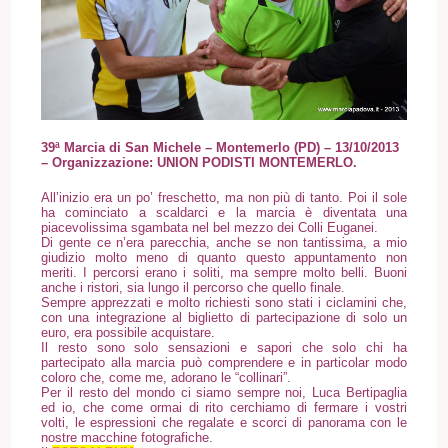
39ª Marcia di San Michele – Montemerlo (PD)
– 13/10/2013
– Organizzazione: UNION PODISTI MONTEMERLO.
All’inizio era un po’ freschetto, ma non più di tanto. Poi il sole
ha cominciato a scaldarci e la marcia è diventata una
piacevolissima sgambata nel bel mezzo dei Colli Euganei.
Di gente ce n’era parecchia, anche se non tantissima, a mio
giudizio molto meno di quanto questo appuntamento non
meriti. I percorsi erano i soliti, ma sempre molto belli. Buoni
anche i ristori, sia lungo il percorso che quello finale.
Sempre apprezzati e molto richiesti sono stati i ciclamini che,
con una integrazione al biglietto di partecipazione di solo un
euro, era possibile acquistare.
Il resto sono solo sensazioni e sapori che solo chi ha
partecipato alla marcia può comprendere e in particolar modo
coloro che, come me, adorano le “collinari”.
Per il resto del mondo ci siamo sempre noi, Luca Bertipaglia
ed io, che come ormai di rito cerchiamo di fermare i vostri
volti, le espressioni che regalate e scorci di panorama con le
nostre macchine fotografiche.