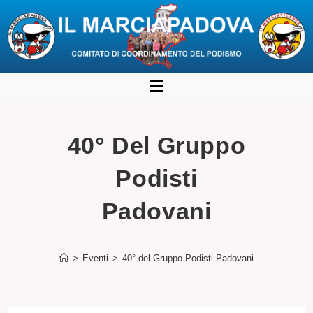
Salta
al
contenuto
40° Del Gruppo
Podisti
Padovani
>
Eventi
>
40° del Gruppo Podisti Padovani