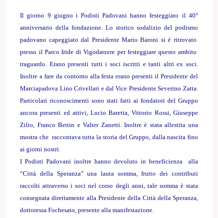
Il giorno 9 giugno i Podisti Padovani hanno festeggiato il 40°
anniversario della fondazione. Lo storico sodalizio del podismo
padovano capeggiato dal Presidente Mario Baroni si è ritrovato
presso il Parco Iride di Vigodarzere per festeggiare questo ambito
traguardo. Erano presenti tutti i soci iscritti e tanti altri ex soci.
Inoltre a fare da contorno alla festa erano presenti il Presidente del
Marciapadova Lino Crivellari e dal Vice Presidente Severino Zatta.
Particolari riconoscimenti sono stati fatti ai fondatori del Gruppo
ancora presenti ed attivi, Lucio Baretta, Vittorio Rossi, Giuseppe
Zilio, Franco Bettin e Valter Zanetti. Inoltre è stata allestita una
mostra che raccontava tutta la storia del Gruppo, dalla nascita fino
ai giorni nostri.
I Podisti Padovani inoltre hanno devoluto in beneficienza alla
“Città della Speranza” una lauta somma, frutto dei contributi
raccolti attraverso i soci nel corso degli anni, tale somma è stata
consegnata direttamente alla Presidente della Città della Speranza,
dottoressa Fochesato, presente alla manifestazione.