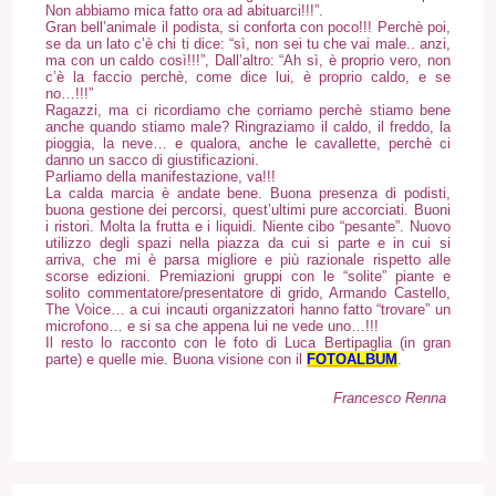
Non abbiamo mica fatto ora ad abituarci!!!”.
Gran bell’animale il podista, si conforta con poco!!! Perchè poi,
se da un lato c’è chi ti dice: “sì, non sei tu che vai male.. anzi,
ma con un caldo così!!!”, Dall’altro: “Ah sì, è proprio vero, non
c’è la faccio perchè, come dice lui, è proprio caldo, e se
no…!!!”
Ragazzi, ma ci ricordiamo che corriamo perchè stiamo bene
anche quando stiamo male? Ringraziamo il caldo, il freddo, la
pioggia, la neve… e qualora, anche le cavallette, perchè ci
danno un sacco di giustificazioni.
Parliamo della manifestazione, va!!!
La calda marcia è andate bene. Buona presenza di podisti,
buona gestione dei percorsi, quest’ultimi pure accorciati. Buoni
i ristori. Molta la frutta e i liquidi. Niente cibo “pesante”. Nuovo
utilizzo degli spazi nella piazza da cui si parte e in cui si
arriva, che mi è parsa migliore e più razionale rispetto alle
scorse edizioni. Premiazioni gruppi con le “solite” piante e
solito commentatore/presentatore di grido, Armando Castello,
The Voice… a cui incauti organizzatori hanno fatto “trovare” un
microfono… e si sa che appena lui ne vede uno…!!!
Il resto lo racconto con le foto di Luca Bertipaglia (in gran
parte) e quelle mie. Buona visione con il
FOTOALBUM
.
Francesco Renna