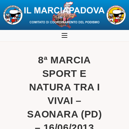
Salta
al
contenuto
8ª MARCIA
SPORT E
NATURA TRA I
VIVAI –
SAONARA (PD)
– 16/06/2013