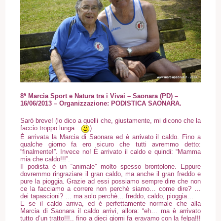
8ª Marcia Sport e Natura tra i Vivai – Saonara (PD)
–
16/06/2013
– Organizzazione: PODISTICA SAONARA.
Sarò breve! (lo dico a quelli che, giustamente, mi dicono che la
faccio troppo lunga…
)
È arrivata la Marcia di Saonara ed è arrivato il caldo. Fino a
qualche giorno fa ero sicuro che tutti avremmo detto:
“finalmente!”. Invece no! È arrivato il caldo e quindi: “Mamma
mia che caldo!!!”.
Il podista è un “animale” molto spesso brontolone. Eppure
dovremmo ringraziare il gran caldo, ma anche il gran freddo e
pure la pioggia. Grazie ad essi possiamo sempre dire che non
ce la facciamo a correre non perchè siamo… come dire? …
dei tapascioni? … ma solo perchè… freddo, caldo, pioggia…
E se il caldo arriva, ed è perfettamente normale che alla
Marcia di Saonara il caldo arrivi, allora: “eh… ma è arrivato
tutto d’un tratto!!!.. fino a dieci giorni fa eravamo con la felpa!!!