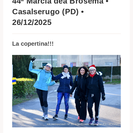
44ª Marcia dea Bròsema •
Casalserugo (PD) •
26/12/2025
La copertina!!!