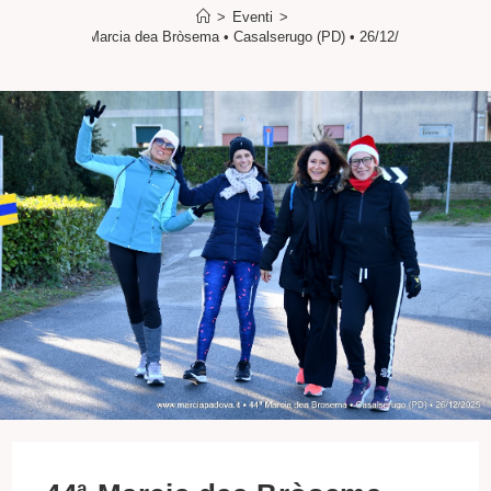
>
Eventi
>
44ª Marcia dea Bròsema • Casalserugo (PD) • 26/12/2025