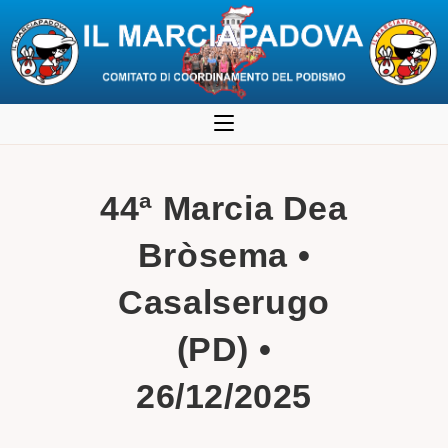
Salta
al
contenuto
44ª Marcia Dea
Bròsema •
Casalserugo
(PD) •
26/12/2025