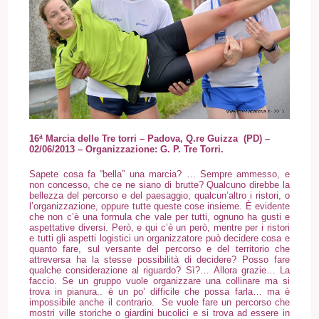
16ª Marcia delle Tre torri – Padova, Q.re Guizza (PD)
–
02/06/2013
– Organizzazione: G. P. Tre Torri.
Sapete cosa fa “bella” una marcia? … Sempre ammesso, e
non concesso, che ce ne siano di brutte? Qualcuno direbbe la
bellezza del percorso e del paesaggio, qualcun’altro i ristori, o
l’organizzazione, oppure tutte queste cose insieme. È evidente
che non c’è una formula che vale per tutti, ognuno ha gusti e
aspettative diversi. Però, e qui c’è un però, mentre per i ristori
e tutti gli aspetti logistici un organizzatore può decidere cosa e
quanto fare, sul versante del percorso e del territorio che
attreversa ha la stesse possibilità di decidere? Posso fare
qualche considerazione al riguardo? Sì?… Allora grazie… La
faccio. Se un gruppo vuole organizzare una collinare ma si
trova in pianura.. è un po’ difficile che possa farla… ma è
impossibile anche il contrario. Se vuole fare un percorso che
mostri ville storiche o giardini bucolici e si trova ad essere in