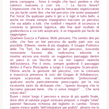
piena campagna… forse è meglio che lasci perdere e che
valorizzi masserie…e così via …! La faccio breve?
L’impressione che ho è che a qualche fortunato organizzatore
sia più facile sentir dire: che bel percorso che avete preparato!
Per forza! Da qualsiasi parte ti giri e ti rigiri è tutto bello, e
anche se rimane sempre impegnativo tracciare un percorso
che sia adatto a tutti, che soddisfi i requisiti di sicurezza e
consenta la gestione logistica, alla fine quel risultato di
gradevolezza a cui tutti auspicano, è un traguardo più facile da
raggiungere.
Quartiere Guizza a Padova. Molti pensano, l’ho sentito dire più
volte, che fare un bel percorso da quelle parti non sia
possibile. Ebbene, niente di più sbagliato. Il Gruppo Podistico
delle Tre Torri, ha elaborato un bel percorso, riuscendo
nonostante fossero alla sedicesima edizione a
inserire ancora una novità: un suggestivo passaggio dentro
un parco in via Vecchia di cui non sapevo neanche
dell’esistenza. Per il resto, sempre gradevoli il passaggio
dentro il Parco Roncajette e lungo il Lungargine Scaricatore.
Ottima anche la gestione del percorso, con la consueta
e massiccia presenza di soci del Gruppo di Voltabarozzo,
sempre scanzonati, ma estremamente “professionali”,
qualcuno anche particolarmente preoccupato per la mia
incolumità tanto da dichiarare che… “questo bisogna che lo
facciamo passare bene.. che ci serve integro!” … Che avrà
voluto dire?
Buoni i ristori lungo il percorso e ancor di più quello finale,
dove oltre al salutare yogurt venivano proposti, o meglio “urlati”
paniniiii! Nessuna richiesta del biglietto in cambio. Strano
sapore invece quello “dell’integratore per podisti”, almeno me lo