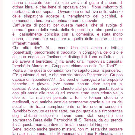
hanno spacciato per tale, che aveva al gusto il sapore di
ottima birra, e che bene si sposava con il filone imbottito di
mortadella di cui sopra… Ovviamente si trattava dello scherzo
delle simpatiche addette al riempimento dei bicchieri, e
comunque la birra era autentica e pure piacevole.
L’affluenza di podisti per questa marcia, che si svolge di
norma il giorno della Festa della Repubblica, e che quest’anno
è casualmente coincisa con la domenica, è stata molto
buona, sicuramente superiore a quella delle scorse edizioni
infrasettimanali.
Che altro dire? Ah… ecco. Una mia amica e lettrice
(poaretta!!!) percorrendo il tracciato in compagnia dello zio e
del suo cagnolino (facilmente distinguibili l’uno dall’altro… lo
zio aveva il berrettino…) ha avuto una improvvisa curiosità:
“perchè la Marcia e il Gruppo si chiamano delle Tre Torri?” …
Posta a me questa domanda non ho saputo cosa rispondere…
C’è qualcuno di Voi, e che non sia storico Dirigente del Gruppo
capace di rispondere??? …Sì, perchè interrogati a tal proposito
neanche le giovani leve hanno saputo dare seguito al
quesito. Allora, dopo aver chiesto alla persona giusta (quella
con più storia alle spalle) ed essere stato reso edotto ve lo
dico io, … ma non pensate a torri o torrioni storiche o
medievali, o di antiche vestigia scomparse grazie all’usura dei
secoli… Si tratta semplicemente di tre enormi condomini
(avrebbero dovuto essere sette, ma poi grazie alle rimostranze
degli abitanti indigeni i lavori sono stati sospesi) che
sovrastano l’area della Parrocchia di S. Teresa, da cui prende
il via questa marcia e dove si trova la sede del Gruppo.
Bene, sciolto anche questo mistero, non mi resta cha passare
la parola ai fotografi del Marciapadova, Luca Bertipaglia, che