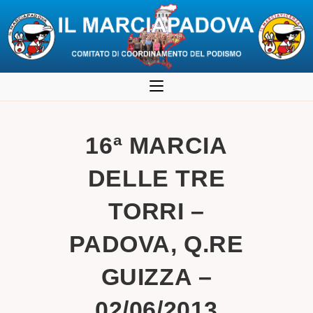
Salta
al
contenuto
16ª MARCIA
DELLE TRE
TORRI –
PADOVA, Q.RE
GUIZZA –
02/06/2013