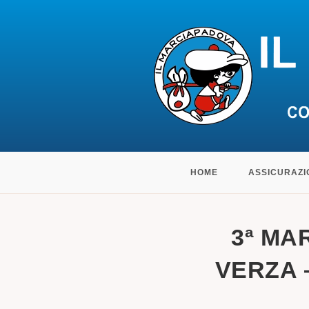
Salta
HOME
ASSICURAZI
al
contenuto
3ª MA
VERZA –