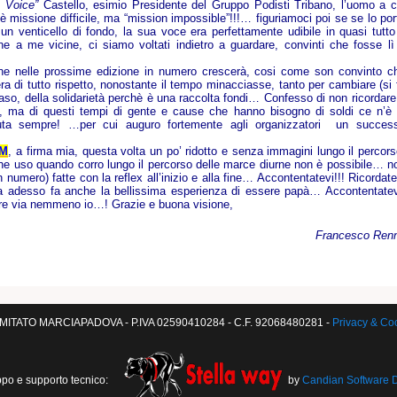
 Voice”
Castello, esimio Presidente del Gruppo Podisti Tribano, l’uomo a c
 è missione difficile, ma “mission impossible”!!!… figuriamoci poi se se lo por
 venticello di fondo, la sua voce era perfettamente udibile in quasi tutto 
ne a me vicine, ci siamo voltati indietro a guardare, convinti che fosse lì
o che nelle prossime edizione in numero crescerà, cosi come son convinto c
a di tutto rispetto, nonostante il tempo minacciasse, tanto per cambiare (si 
caso, della solidarietà perchè è una raccolta fondi… Confesso di non ricordare
no, ma di questi tempi di gente e cause che hanno bisogno di soldi ce n’è 
uta sempre! …per cui auguro fortemente agli organizzatori un succes
UM
, a firma mia, questa volta un po’ ridotto e senza immagini lungo il percors
 che uso quando corro lungo il percorso delle marce diurne non è possibile… n
numero) fatte con la reflex all’inizio e alla fine… Accontentatevi!!! Ricordate
ova adesso fa anche la bellissima esperienza di essere papà… Accontentatev
e via nemmeno io…! Grazie e buona visione,
Francesco
Ren
ITATO MARCIAPADOVA - P.IVA 02590410284 - C.F. 92068480281 -
Privacy & Co
ppo e supporto tecnico:
by
Candian Software 