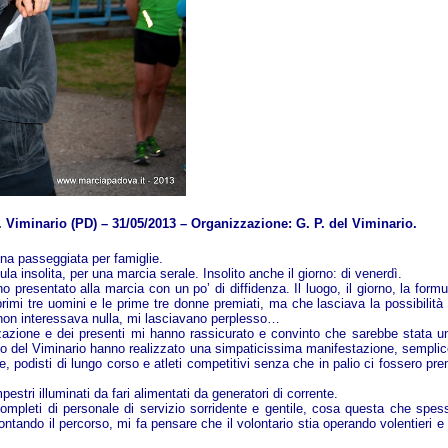
. Viminario (PD)
– 31/05/2013
– Organizzazione: G. P. del Viminario.
na passeggiata per famiglie.
a insolita, per una marcia serale. Insolito anche il giorno: di venerdì.
presentato alla marcia con un po’ di diffidenza. Il luogo, il giorno, la formu
primi tre uomini e le prime tre donne premiati, ma che lasciava la possibilità 
non interessava nulla, mi lasciavano perplesso…
nizzazione e dei presenti mi hanno rassicurato e convinto che sarebbe stata u
ppo del Viminario hanno realizzato una simpaticissima manifestazione, semplic
ie, podisti di lungo corso e atleti competitivi senza che in palio ci fossero pre
pestri illuminati da fari alimentati da generatori di corrente.
 e completi di personale di servizio sorridente e gentile, cosa questa che spes
ontando il percorso, mi fa pensare che il volontario stia operando volentieri e 