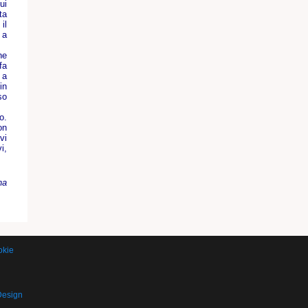
ui
ta
il
 a
he
fa
 a
in
so
o.
on
vi
i,
na
okie
Design