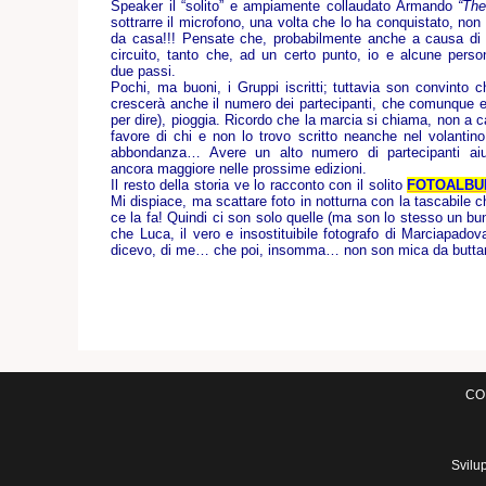
Speaker il “solito” e ampiamente collaudato Armando
“The
sottrarre il microfono, una volta che lo ha conquistato, non
da casa!!! Pensate che, probabilmente anche a causa di un
circuito, tanto che, ad un certo punto, io e alcune perso
due passi.
Pochi, ma buoni, i Gruppi iscritti; tuttavia son convint
crescerà anche il numero dei partecipanti, che comunque er
per dire), pioggia. Ricordo che la marcia si chiama, non a 
favore di chi e non lo trovo scritto neanche nel volanti
abbondanza… Avere un alto numero di partecipanti ai
ancora maggiore nelle prossime edizioni.
Il resto della storia ve lo racconto con il solito
FOTOALB
Mi dispiace, ma scattare foto in notturna con la tascabile
ce la fa! Quindi ci son solo quelle (ma son lo stesso un bun 
che Luca, il vero e insostituibile fotografo di Marciapad
dicevo, di me… che poi, insomma… non son mica da buttar
COM
Svilu