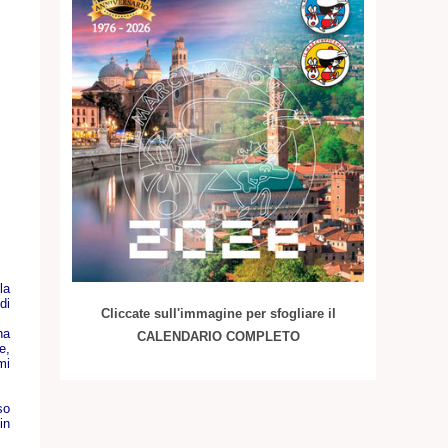
la
di
Cliccate sull'immagine per sfogliare il
na
CALENDARIO COMPLETO
e,
mi
so
in