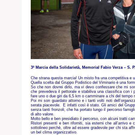
3ª Marcia della Solidarietà, Memorial Fabio Verza – S. P
Che strana questa marcia! Un misto fra una competitiva e u
Quella scelta dal Gruppo Podistico del Viminario è una formul
So che non dovrei dirlo, ma vi devo confessare che mi sono 
che prevedeva il pettorale e stabiliva una classifica con i 
fare uno o due giri da 6,5 km o camminare a chi del tempo 
Poi mi son guardato attorno e i tanti volti noti dell’orga
serata piacevole. E infatti così è stato. Gli amici del Gru
senza tanti fronzoli, che ha portato lungo il percorso famigl
di alto valore.
Molto bello e ben presidiato il percorso, con alcuni tratti cam
Ristori presenti e ben riforniti, sia esterni che all’arrivo
sottolineo perchè, oltre ad essere gradevole per chi sta affr
un bel clima organizzativo.