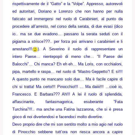
rispettivamente de il “Gatto” e la “Volpe”. Appresso, autorevoli
ed autoritari, Doriano e Lorenzo che non hanno per nulla
faticato ad immergersi nel ruolo di Carabinieri, al punto da
procedere all’arresto, nel corso della serata, di due evasi (dico
io.. ma se due evadono… passano la serata seduti con il
pigiama a strisce???.. per forza poi arrivano i carabinieri e li
arrestano!!!
). A Severino il ruolo di rappresentare un
intero Paese… nientepopò di meno che… “Il Paese dei
Balocchi”… Chi manca? Eh eh eh… Ma Loris, con occhialoni,
pipa, martello e raspa… nel ruolo di “Mastro Geppetto”! E sì!!!
A questo punto ne mancano solo due… Ma è facile capire di
chi si tratta! Ma certo!!! Pinocchio!!! … Ma daiiii!!! …cioè io,
Francesco. E Barbara??? Ah!!! A lei il ruolo di splendida,
affascinante, fantasmagorica, esuberante “Fata
Turchina”!!!.. ma anche una Fatina lazzarona, che si è presa
gioco di noi divertendosi e facendoci molto divertire.
Devo proprio dire che mi son sentito molto a mio agio nel ruolo
di Pinocchio sebbene tutt’ora non riesca ancora a capire