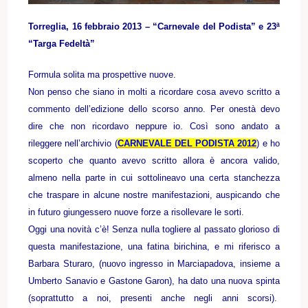
Torreglia, 16 febbraio 2013 – “Carnevale del Podista” e 23ª
“Targa Fedeltà”
Formula solita ma prospettive nuove.
Non penso che siano in molti a ricordare cosa avevo scritto a
commento dell’edizione dello scorso anno. Per onestà devo
dire che non ricordavo neppure io. Così sono andato a
rileggere nell’archivio (
CARNEVALE DEL PODISTA 2012
) e ho
scoperto che quanto avevo scritto allora è ancora valido,
almeno nella parte in cui sottolineavo una certa stanchezza
che traspare in alcune nostre manifestazioni, auspicando che
in futuro giungessero nuove forze a risollevare le sorti.
Oggi una novità c’è! Senza nulla togliere al passato glorioso di
questa manifestazione, una fatina birichina, e mi riferisco a
Barbara Sturaro, (nuovo ingresso in Marciapadova, insieme a
Umberto Sanavio e Gastone Garon), ha dato una nuova spinta
(soprattutto a noi, presenti anche negli anni scorsi).