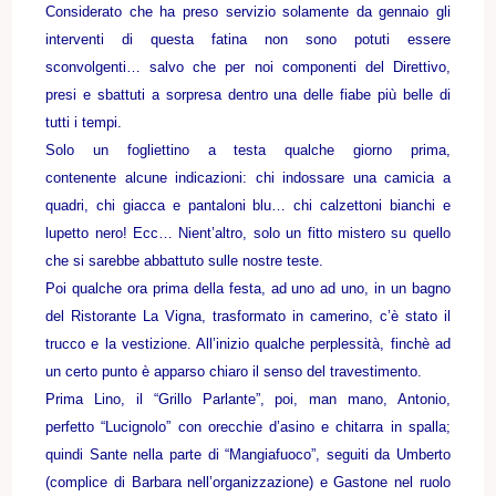
Considerato che ha preso servizio solamente da gennaio gli
interventi di questa fatina non sono potuti essere
sconvolgenti… salvo che per noi componenti del Direttivo,
presi e sbattuti a sorpresa dentro una delle fiabe più belle di
tutti i tempi.
Solo un fogliettino a testa qualche giorno prima,
contenente alcune indicazioni: chi indossare una camicia a
quadri, chi giacca e pantaloni blu… chi calzettoni bianchi e
lupetto nero! Ecc… Nient’altro, solo un fitto mistero su quello
che si sarebbe abbattuto sulle nostre teste.
Poi qualche ora prima della festa, ad uno ad uno, in un bagno
del Ristorante La Vigna, trasformato in camerino, c’è stato il
trucco e la vestizione. All’inizio qualche perplessità, finchè ad
un certo punto è apparso chiaro il senso del travestimento.
Prima Lino, il “Grillo Parlante”, poi, man mano, Antonio,
perfetto “Lucignolo” con orecchie d’asino e chitarra in spalla;
quindi Sante nella parte di “Mangiafuoco”, seguiti da Umberto
(complice di Barbara nell’organizzazione) e Gastone nel ruolo