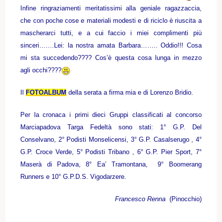
Infine ringraziamenti meritatissimi alla geniale ragazzaccia,
che con poche cose e materiali modesti e di riciclo è riuscita a
mascherarci tutti, e a cui faccio i miei complimenti più
sinceri…….Lei: la nostra amata Barbara…….. Oddio!!! Cosa
mi sta succedendo???? Cos’è questa cosa lunga in mezzo
agli occhi????
Il
FOTOALBUM
della serata a firma mia e di Lorenzo Bridio.
Per la cronaca i primi dieci Gruppi classificati al concorso
Marciapadova Targa Fedeltà sono stati: 1° G.P. Del
Conselvano, 2° Podisti Monselicensi, 3° G.P. Casalserugo , 4°
G.P. Croce Verde, 5° Podisti Tribano , 6° G.P. Pier Sport, 7°
Maserà di Padova, 8° Ea’ Tramontana, 9° Boomerang
Runners e 10° G.P.D.S. Vigodarzere.
Francesco Renna
(Pinocchio)