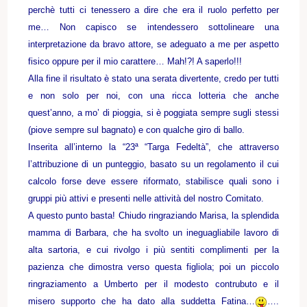
perchè tutti ci tenessero a dire che era il ruolo perfetto per
me… Non capisco se intendessero sottolineare una
interpretazione da bravo attore, se adeguato a me per aspetto
fisico oppure per il mio carattere… Mah!?! A saperlo!!!
Alla fine il risultato è stato una serata divertente, credo per tutti
e non solo per noi, con una ricca lotteria che anche
quest’anno, a mo’ di pioggia, si è poggiata sempre sugli stessi
(piove sempre sul bagnato) e con qualche giro di ballo.
Inserita all’interno la “23ª “Targa Fedeltà”, che attraverso
l’attribuzione di un punteggio, basato su un regolamento il cui
calcolo forse deve essere riformato, stabilisce quali sono i
gruppi più attivi e presenti nelle attività del nostro Comitato.
A questo punto basta! Chiudo ringraziando Marisa, la splendida
mamma di Barbara, che ha svolto un ineguagliabile lavoro di
alta sartoria, e cui rivolgo i più sentiti complimenti per la
pazienza che dimostra verso questa figliola; poi un piccolo
ringraziamento a Umberto per il modesto contrubuto e il
misero supporto che ha dato alla suddetta Fatina…
….