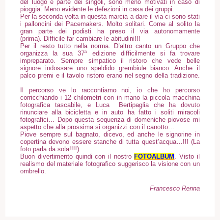
del luogo e parte dei singoli, sono meno motivati in caso di
pioggia. Meno evidente le defezioni in casa dei gruppi.
Per la seconda volta in questa marcia a dare il via ci sono stati
i palloncini dei Pacemakers. Molto solitari. Come al solito la
gran parte dei podisti ha preso il via autonomamente
(prima). Difficile far cambiare le abitudini!!!
Per il resto tutto nella norma. D’altro canto un Gruppo che
organizza la sua 37ª edizione difficilmente si fa trovare
impreparato. Sempre simpatico il ristoro che vede belle
signore indossare uno speldido grembiule bianco. Anche il
palco premi e il tavolo ristoro erano nel segno della tradizione.
Il percorso ve lo raccontiamo noi, io che ho percorso
corricchiando i 12 chilometri con in mano la piccola macchina
fotografica tascabile, e Luca Bertipaglia che ha dovuto
rinunciare alla bicicletta e in auto ha fatto i soliti miracoli
fotografici… Dopo questa sequenza di domeniche piovose mi
aspetto che alla prossima si organizzi con il canotto…
Piove sempre sul bagnato, dicevo, ed anche le signorine in
copertina devono essere stanche di tutta quest’acqua…!!! (La
foto parla da sola!!!!)
Buon divertimento quindi con il nostro
FOTOALBUM
. Visto il
realismo del materiale fotografico suggerisco la visione con un
ombrello.
Francesco Renna