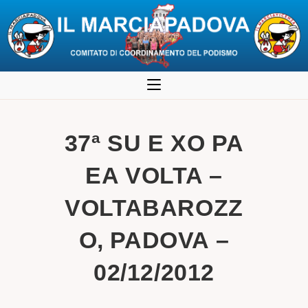
Salta
al
contenuto
37ª SU E XO PA
EA VOLTA –
VOLTABAROZZ
O, PADOVA –
02/12/2012