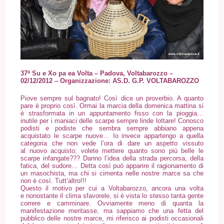
37ª Su e Xo pa ea Volta – Padova, Voltabarozzo
–
02/12/2012
– Organizzazione: AS.D. G.P. VOLTABAROZZO
Piove sempre sul bagnato! Così dice un proverbio. A quanto
pare è proprio così. Ormai la marcia della domenica mattina si
è strasformata in un appuntamento fisso con la pioggia…
inutile per i maniaci delle scarpe sempre linde lottare! Conosco
podisti e podiste che sembra sempre abbiano appena
acquistato le scarpe nuove… Io invece appartengo a quella
categoria che non vede l’ora di dare un aspetto vissuto
al nuovo acquisto; volete mettere quanto sono più belle le
scarpe infangate??? Danno l’idea della strada percorsa, della
fatica, del sudore… Detta così può apparire il ragionamento di
un masochista, ma chi si cimenta nelle nostre marce sa che
non è così. Tutt’altro!!!
Questo il motivo per cui a Voltabarozzo, ancora una volta
e nonostante il clima sfavorele, si è vista lo stesso tanta gente
correre e camminare. Ovviamente meno di quanta la
manifestazione meritasse, ma sappiamo che una fetta del
pubblico delle nostre marce, mi riferisco ai podisti occasionali