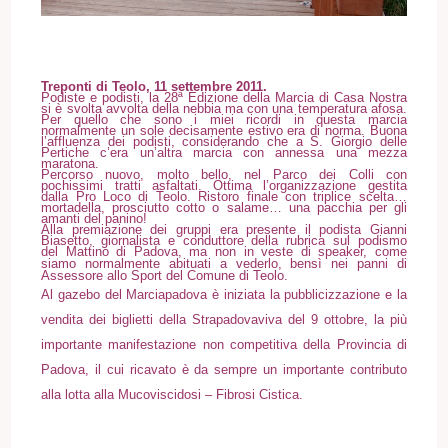
Treponti di Teolo, 11 settembre 2011.
Podiste e podisti, la 28ª Edizione della Marcia di Casa Nostra
si è svolta avvolta della nebbia ma con una temperatura afosa.
Per quello che sono i miei ricordi in questa marcia
normalmente un sole decisamente estivo era di norma. Buona
l’affluenza dei podisti, considerando che a S. Giorgio delle
Pertiche c’era un’altra marcia con annessa una mezza
maratona.
Percorso nuovo, molto bello, nel Parco dei Colli con
pochissimi tratti asfaltati. Ottima l’organizzazione gestita
dalla Pro Loco di Teolo. Ristoro finale con triplice scelta…
mortadella, prosciutto cotto o salame… una pacchia per gli
amanti del panino!
Alla premiazione dei gruppi era presente il podista Gianni
Biasetto, giornalista e conduttore della rubrica sul podismo
del Mattino di Padova
, ma non in veste di speaker, come
siamo normalmente abituati a vederlo, bensì nei panni di
Assessore allo Sport del Comune di Teolo.
Al gazebo del Marciapadova è iniziata la pubblicizzazione e la
vendita dei biglietti della Strapadovaviva del 9 ottobre, la più
importante manifestazione non competitiva della Provincia di
Padova, il cui ricavato è da sempre un importante contributo
alla lotta alla Mucoviscidosi – Fibrosi Cistica.