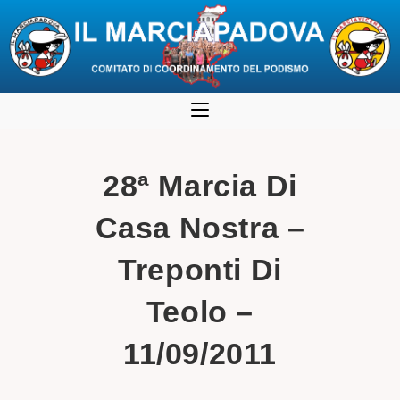
Salta
al
contenuto
28ª Marcia Di
Casa Nostra –
Treponti Di
Teolo –
11/09/2011