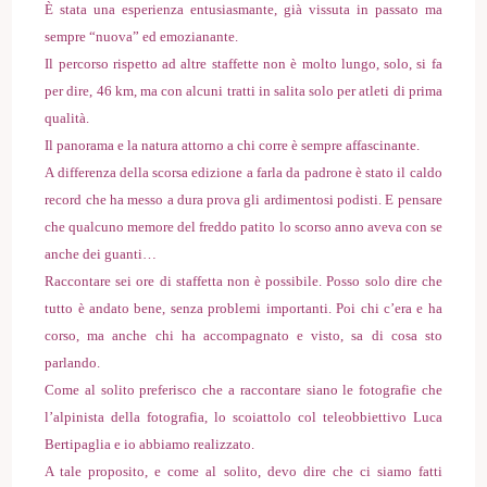
È stata una esperienza entusiasmante, già vissuta in passato ma
sempre “nuova” ed emozianante.
Il percorso rispetto ad altre staffette non è molto lungo, solo, si fa
per dire, 46 km, ma con alcuni tratti in salita solo per atleti di prima
qualità.
Il panorama e la natura attorno a chi corre è sempre affascinante.
A differenza della scorsa edizione a farla da padrone è stato il caldo
record che ha messo a dura prova gli ardimentosi podisti. E pensare
che qualcuno memore del freddo patito lo scorso anno aveva con se
anche dei guanti…
Raccontare sei ore di staffetta non è possibile. Posso solo dire che
tutto è andato bene, senza problemi importanti. Poi chi c’era e ha
corso, ma anche chi ha accompagnato e visto, sa di cosa sto
parlando.
Come al solito preferisco che a raccontare siano le fotografie che
l’alpinista della fotografia, lo scoiattolo col teleobbiettivo Luca
Bertipaglia e io abbiamo realizzato.
A tale proposito, e come al solito, devo dire che ci siamo fatti