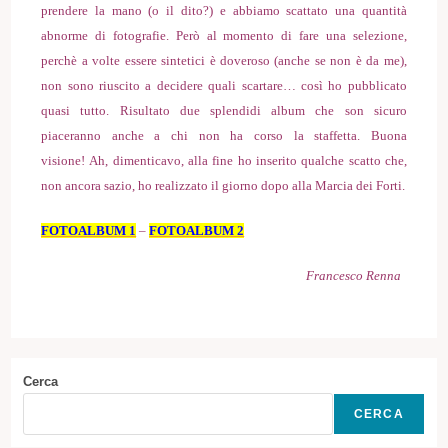
prendere la mano (o il dito?) e abbiamo scattato una quantità
abnorme di fotografie. Però al momento di fare una selezione,
perchè a volte essere sintetici è doveroso (anche se non è da me),
non sono riuscito a decidere quali scartare… così ho pubblicato
quasi tutto. Risultato due splendidi album che son sicuro
piaceranno anche a chi non ha corso la staffetta. Buona
visione! Ah, dimenticavo, alla fine ho inserito qualche scatto che,
non ancora sazio, ho realizzato il giorno dopo alla Marcia dei Forti.
FOTOALBUM 1
–
FOTOALBUM 2
Francesco Renna
Cerca
CERCA