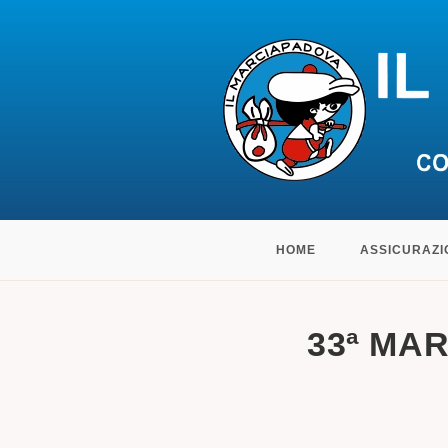
Salta
HOME
ASSICURAZI
al
contenuto
33ª MAR