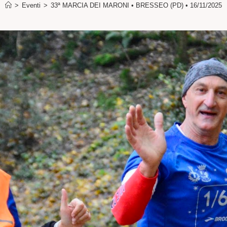
>
Eventi
>
33ª MARCIA DEI MARONI • BRESSEO (PD) • 16/11/2025