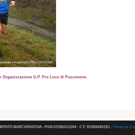
 • Organizzazione G.P. Pro Loco di Pozzonovo.
!
ITATO MARCIAPADOVA - P.IVA 02590410284 - C.F. 92068480281 -
Privacy & Co