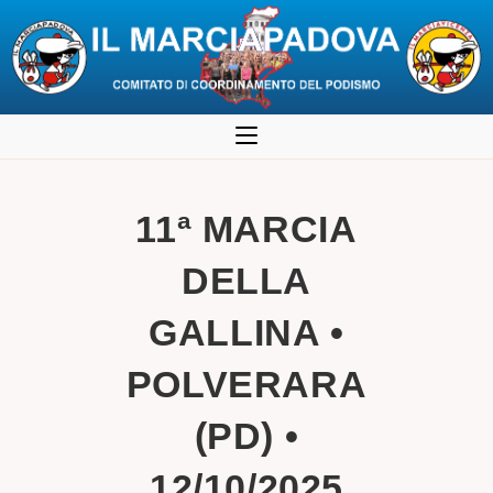
Salta
al
contenuto
11ª MARCIA
DELLA
GALLINA •
POLVERARA
(PD) •
12/10/2025