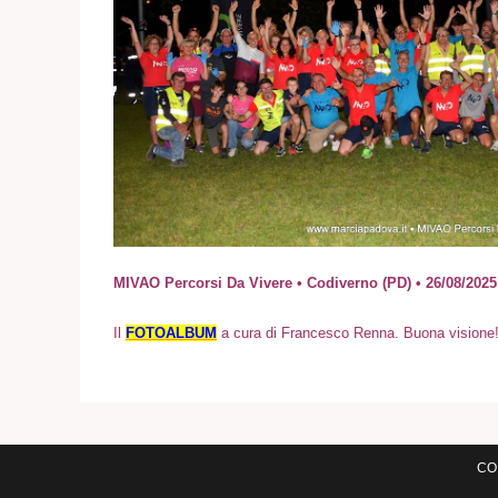
MIVAO Percorsi Da Vivere • Codiverno (PD) • 26/08/202
I
l
FOTOALBUM
a cura di Francesco Renna. Buona visione
COM