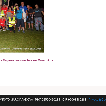
5 • Organizzazione Ass.ne Mivao Aps.
!
ITATO MARCIAPADOVA - P.IVA 02590410284 - C.F. 92068480281 -
Privacy & Co