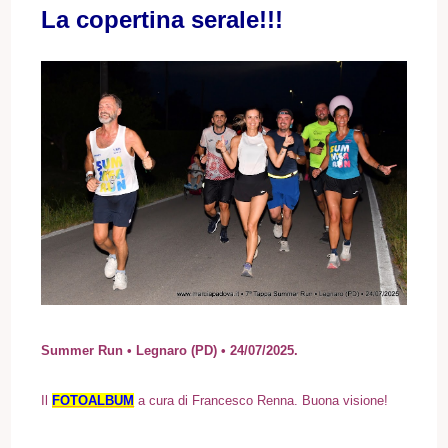
La copertina serale!!!
Summer Run • Legnaro (PD) • 24/07/2025.
I
l
FOTOALBUM
a cura di Francesco Renna. Buona visione!