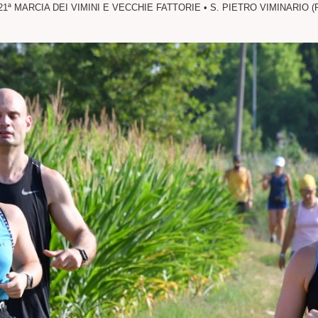
21ª MARCIA DEI VIMINI E VECCHIE FATTORIE • S. PIETRO VIMINARIO (PD