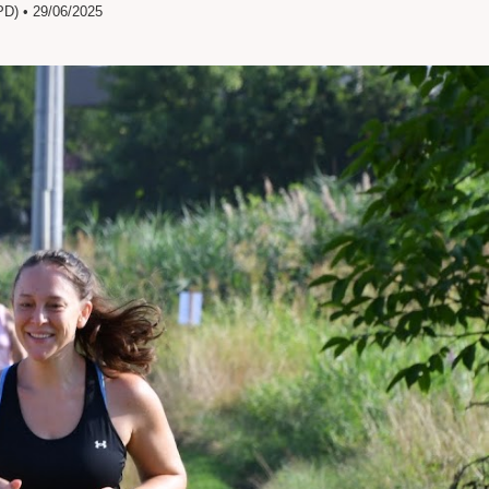
) • 29/06/2025
SITO
WEB