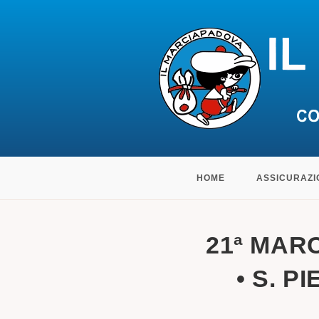
Salta
HOME
ASSICURAZI
al
contenuto
21ª MARC
• S. P