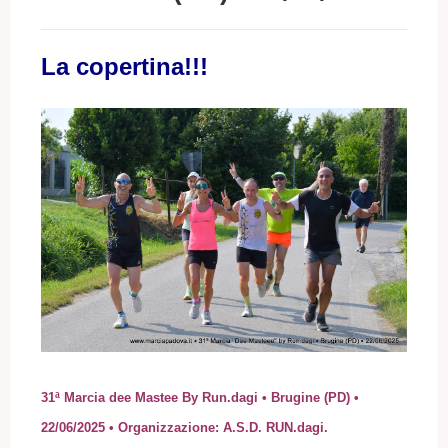
La copertina!!!
31ª Marcia dee Mastee By Run.dagi • Brugine (PD) •
22/06/2025 • Organizzazione: A.S.D. RUN.dagi.