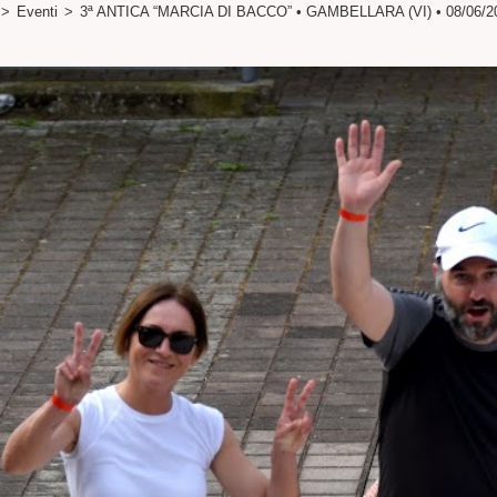
>
Eventi
>
3ª ANTICA “MARCIA DI BACCO” • GAMBELLARA (VI) • 08/06/2