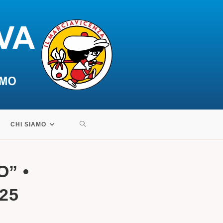
ATTIVA/DISATTIVA
CHI SIAMO
LA
” •
RICERCA
025
SUL