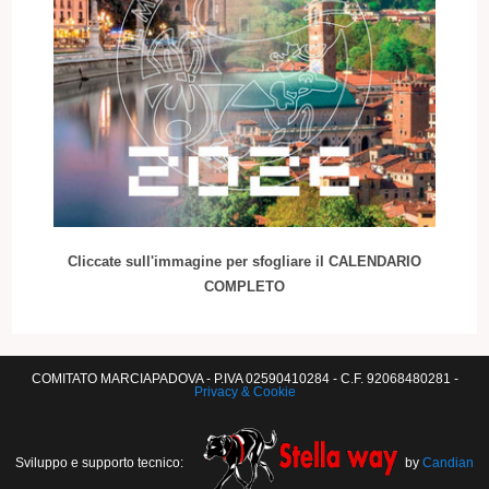
Cliccate sull'immagine per sfogliare il CALENDARIO
COMPLETO
COMITATO MARCIAPADOVA - P.IVA 02590410284 - C.F. 92068480281 -
Privacy & Cookie
Sviluppo e supporto tecnico:
by
Candian