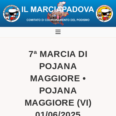
Salta
al
contenuto
7ª MARCIA DI
POJANA
MAGGIORE •
POJANA
MAGGIORE (VI)
01/06/2025