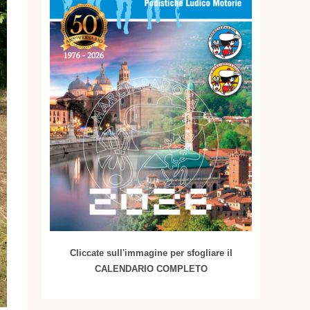
Cliccate sull'immagine per sfogliare il
CALENDARIO COMPLETO