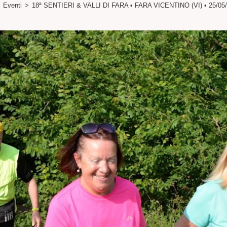
Eventi
>
18ª SENTIERI & VALLI DI FARA • FARA VICENTINO (VI) • 25/05