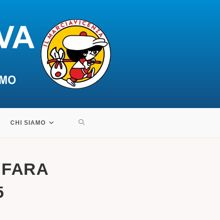
ATTIVA/DISATTIVA
CHI SIAMO
LA
• FARA
RICERCA
5
SUL