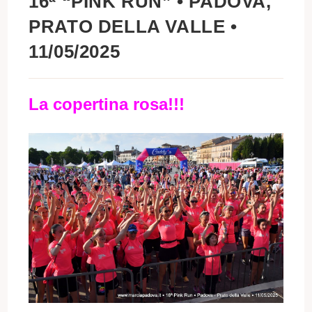
16ª “PINK RUN” • PADOVA,
PRATO DELLA VALLE •
11/05/2025
La copertina rosa!!!