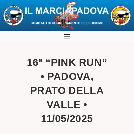
Salta
al
contenuto
16ª “PINK RUN”
• PADOVA,
PRATO DELLA
VALLE •
11/05/2025