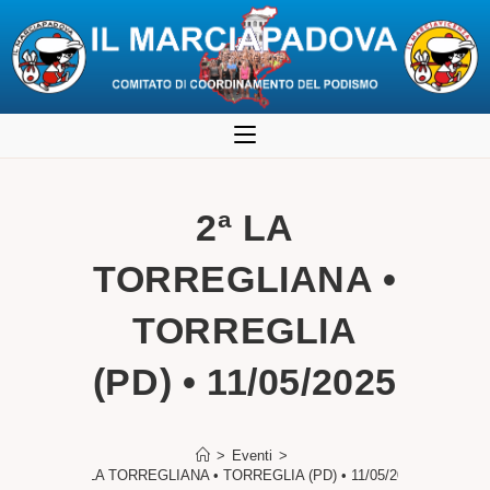
Salta
al
contenuto
2ª LA
TORREGLIANA •
TORREGLIA
(PD) • 11/05/2025
>
Eventi
>
2ª LA TORREGLIANA • TORREGLIA (PD) • 11/05/2025