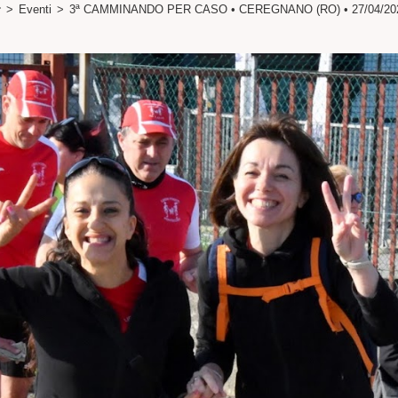
>
Eventi
>
3ª CAMMINANDO PER CASO • CEREGNANO (RO) • 27/04/20