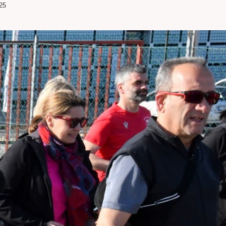
25
SITO
WEB