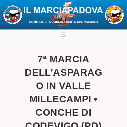
Salta
al
contenuto
7ª MARCIA
DELL’ASPARAG
O IN VALLE
MILLECAMPI •
CONCHE DI
CODEVIGO (PD)