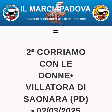
Salta
al
contenuto
2ª CORRIAMO
CON LE
DONNE•
VILLATORA DI
SAONARA (PD)
• 02/03/2025