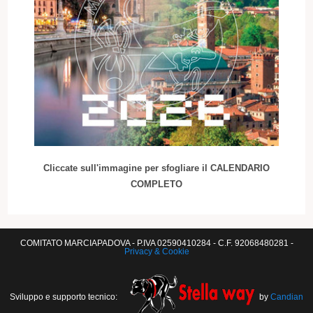
Cliccate sull'immagine per sfogliare il CALENDARIO
COMPLETO
COMITATO MARCIAPADOVA - P.IVA 02590410284 - C.F. 92068480281 -
Privacy & Cookie
Sviluppo e supporto tecnico:
by
Candian