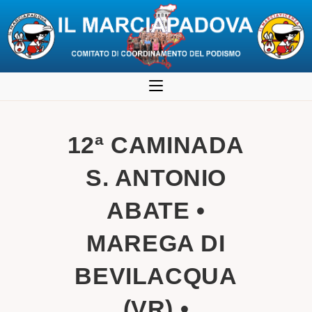
Salta
al
contenuto
12ª CAMINADA
S. ANTONIO
ABATE •
MAREGA DI
BEVILACQUA
(VR) •