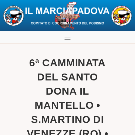
Salta
al
contenuto
6ª CAMMINATA
DEL SANTO
DONA IL
MANTELLO •
S.MARTINO DI
VENEZZE (RO) •