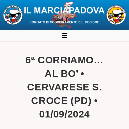
Salta
al
contenuto
6ª CORRIAMO…
AL BO’ •
CERVARESE S.
CROCE (PD) •
01/09/2024