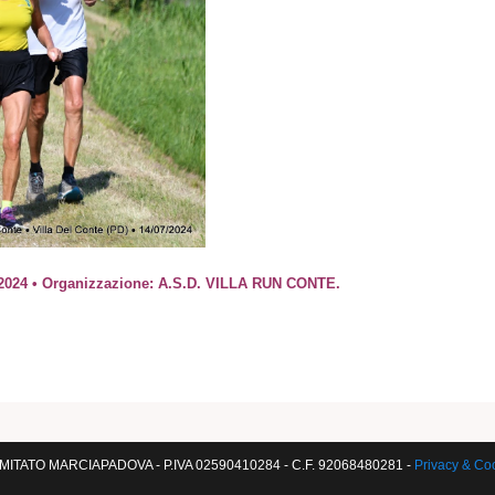
2024 • Organizzazione: A.S.D. VILLA RUN CONTE.
ITATO MARCIAPADOVA - P.IVA 02590410284 - C.F. 92068480281 -
Privacy & Co