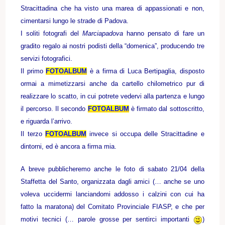
Stracittadina che ha visto una marea di appassionati e non,
cimentarsi lungo le strade di Padova.
I soliti fotografi del
Marciapadova
hanno pensato di fare un
gradito regalo ai nostri podisti della “domenica”, producendo tre
servizi fotografici.
Il primo
FOTOALBUM
è a firma di Luca Bertipaglia, disposto
ormai a mimetizzarsi anche da cartello chilometrico pur di
realizzare lo scatto, in cui potrete vedervi alla partenza e lungo
il percorso. Il secondo
FOTOALBUM
è firmato dal sottoscritto,
e riguarda l’arrivo.
Il terzo
FOTOALBUM
invece si occupa delle Stracittadine e
dintorni, ed è ancora a firma mia.
A breve pubblicheremo anche le foto di sabato 21/04 della
Staffetta del Santo, organizzata dagli amici (… anche se uno
voleva uccidermi lanciandomi addosso i calzini con cui ha
fatto la maratona) del Comitato Provinciale FIASP, e che per
motivi tecnici (… parole grosse per sentirci importanti
)